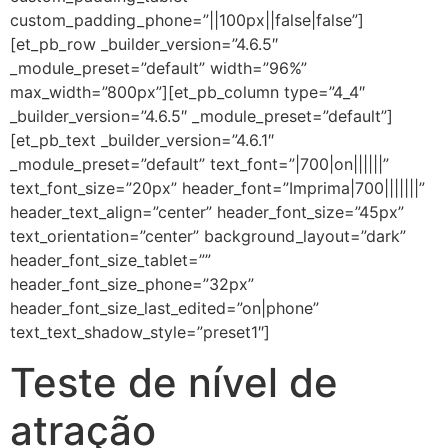
custom_padding_phone=”||100px||false|false”]
[et_pb_row _builder_version=”4.6.5″
_module_preset=”default” width=”96%”
max_width=”800px”][et_pb_column type=”4_4″
_builder_version=”4.6.5″ _module_preset=”default”]
[et_pb_text _builder_version=”4.6.1″
_module_preset=”default” text_font=”|700|on||||||”
text_font_size=”20px” header_font=”Imprima|700|||||||”
header_text_align=”center” header_font_size=”45px”
text_orientation=”center” background_layout=”dark”
header_font_size_tablet=””
header_font_size_phone=”32px”
header_font_size_last_edited=”on|phone”
text_text_shadow_style=”preset1″]
Teste de nível de
atração