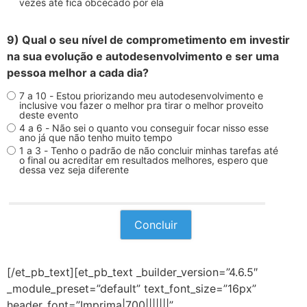
vezes até fica obcecado por ela
9) Qual o seu nível de comprometimento em investir
na sua evolução e autodesenvolvimento e ser uma
pessoa melhor a cada dia?
7 a 10 - Estou priorizando meu autodesenvolvimento e
inclusive vou fazer o melhor pra tirar o melhor proveito
deste evento
4 a 6 - Não sei o quanto vou conseguir focar nisso esse
ano já que não tenho muito tempo
1 a 3 - Tenho o padrão de não concluir minhas tarefas até
o final ou acreditar em resultados melhores, espero que
dessa vez seja diferente
[/et_pb_text][et_pb_text _builder_version=”4.6.5″
_module_preset=”default” text_font_size=”16px”
header_font=”Imprima|700|||||||”