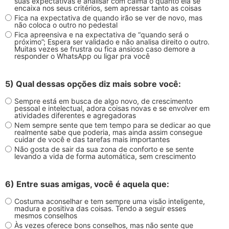
suas expectativas e analisar com calma o quanto ela se
encaixa nos seus critérios, sem apressar tanto as coisas
Fica na expectativa de quando irão se ver de novo, mas
não coloca o outro no pedestal
Fica apreensiva e na expectativa de “quando será o
próximo”; Espera ser validado e não analisa direito o outro.
Muitas vezes se frustra ou fica ansioso caso demore a
responder o WhatsApp ou ligar pra você
5) Qual dessas opções diz mais sobre você:
Sempre está em busca de algo novo, de crescimento
pessoal e intelectual, adora coisas novas e se envolver em
atividades diferentes e agregadoras
Nem sempre sente que tem tempo para se dedicar ao que
realmente sabe que poderia, mas ainda assim consegue
cuidar de você e das tarefas mais importantes
Não gosta de sair da sua zona de conforto e se sente
levando a vida de forma automática, sem crescimento
6) Entre suas amigas, você é aquela que:
Costuma aconselhar e tem sempre uma visão inteligente,
madura e positiva das coisas. Tendo a seguir esses
mesmos conselhos
Às vezes oferece bons conselhos, mas não sente que