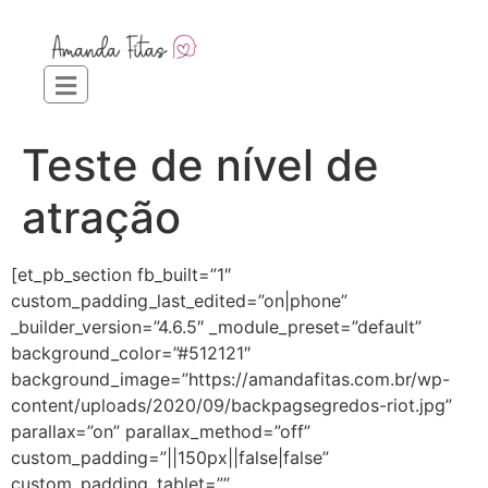
Teste de nível de
atração
[et_pb_section fb_built=”1″
custom_padding_last_edited=”on|phone”
_builder_version=”4.6.5″ _module_preset=”default”
background_color=”#512121″
background_image=”https://amandafitas.com.br/wp-
content/uploads/2020/09/backpagsegredos-riot.jpg”
parallax=”on” parallax_method=”off”
custom_padding=”||150px||false|false”
custom_padding_tablet=””