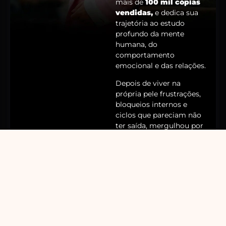
mais de
100 mil cópias
vendidas,
e dedica sua
trajetória ao estudo
profundo da mente
humana, do
comportamento
emocional e das relações.
Depois de viver na
própria pele frustrações,
bloqueios internos e
ciclos que pareciam não
ter saída, mergulhou por
mais de
10 anos em
estudos de Psicologia e
especializações.
Dessa
jornada nasceu um
método exclusivo de
desenvolvimento pessoal,
criado a partir da prática,
não de teorias bonitas.