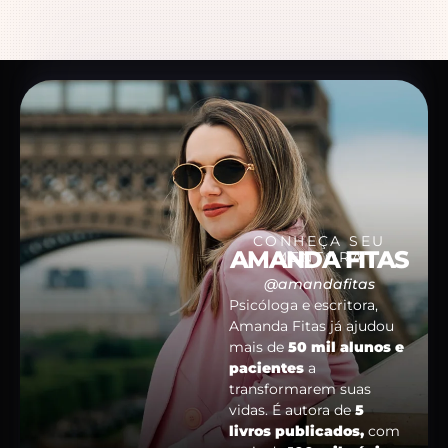
CONHEÇA SEU
AMANDA FITAS
MENTORA
@amandafitas
Psicóloga e escritora,
Amanda Fitas já ajudou
mais de
50 mil alunos e
pacientes
a
transformarem suas
vidas. É autora de
5
livros publicados,
com