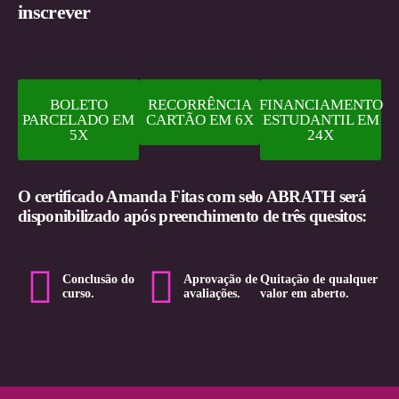
inscrever
BOLETO
RECORRÊNCIA
FINANCIAMENTO
PARCELADO EM
CARTÃO EM 6X
ESTUDANTIL EM
5X
24X
O certificado Amanda Fitas com selo ABRATH será
disponibilizado após preenchimento de três quesitos:
Conclusão do
Aprovação de
Quitação de qualquer
curso.
avaliações.
valor em aberto.