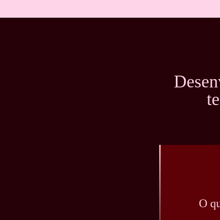
Desen
t
O qu