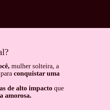
al?
ocê,
mulher solteira, a
 para
conquistar uma
as de alto impacto
que
da amorosa.