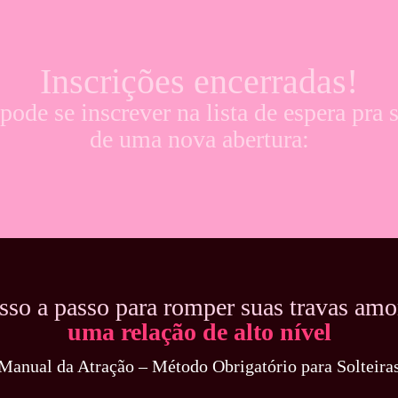
Inscrições encerradas!
ode se inscrever na lista de espera pra 
de uma nova abertura:
sso a passo para romper suas travas amo
uma relação de alto nível
Manual da Atração – Método Obrigatório para Solteira