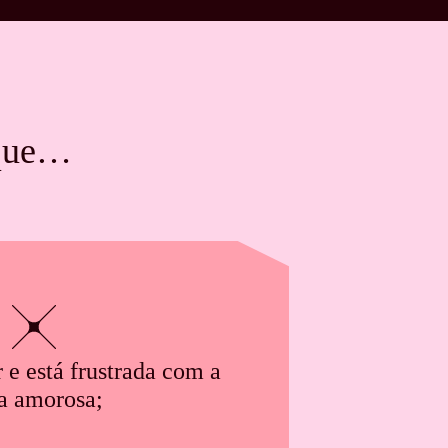
 que…
r e está frustrada com a
a amorosa;