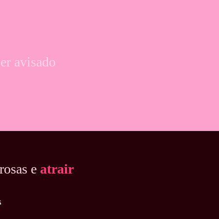
ser avisado
rosas e
atrair
s