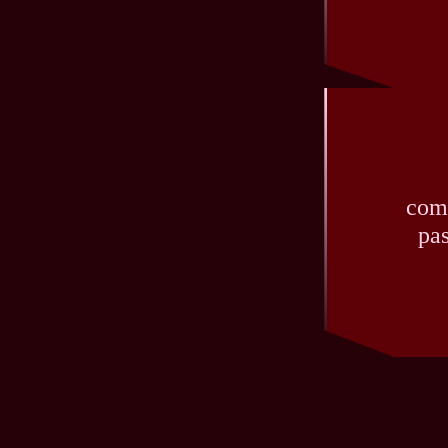
como
pas