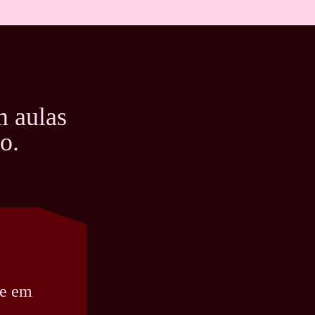
 aulas
o.
re em