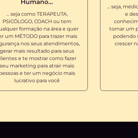
Humano…
... seja, méd
… seja como TERAPEUTA,
e de
PSICÓLOGO, COACH ou tem
conhecim
ualquer formação na área e quer
tornar um p
er um MÉTODO para trazer mais
podendo us
gurança nos seus atendimentos,
crescer n
gerar mais resultado para seus
lientes e te mostrar como fazer
seu marketing para atrair mais
pessoas e ter um negócio mais
lucrativo para você