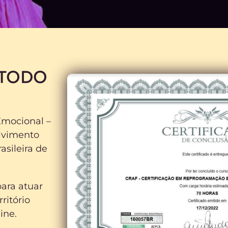
 TODO
mocional –
olvimento
sileira de
para atuar
ritório
ine.