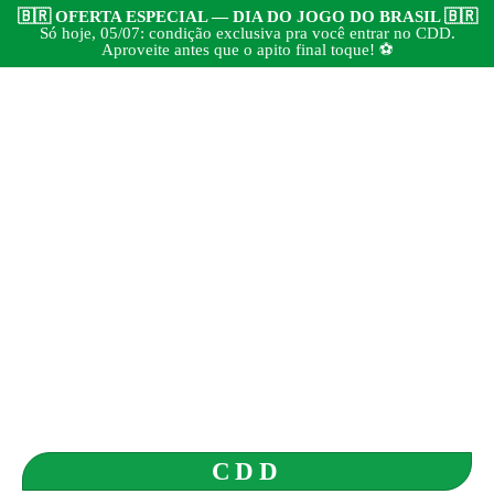
🇧🇷 OFERTA ESPECIAL — DIA DO JOGO DO BRASIL 🇧🇷
Só hoje, 05/07: condição exclusiva pra você entrar no CDD.
Aproveite antes que o apito final toque! ⚽
CDD