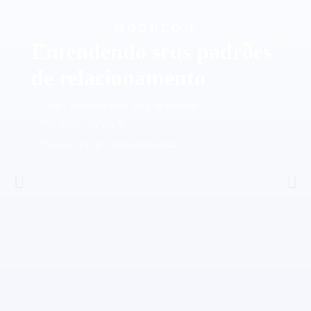
MÓDULO 1
Entendendo seus padrões
de relacionamento
Como construir uma vida abundante
Descubra seu perfil
Teste de Perfil Comportamental